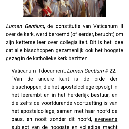
Lumen Gentium
, de constitutie van Vaticanum II
over de kerk, werd beroemd (of eerder, berucht) om
zijn ketterse leer over collegialiteit. Dit is het idee
dat alle bisschoppen gezamenlijk ook het hoogste
gezag in de katholieke kerk bezitten.
Vaticanum II document,
Lumen Gentium
# 22:
“Van de andere kant is
de orde der
bisschoppen
, die het apostelcollege opvolgt in
het leerambt en in het herderlijk bestuur, en
die zelfs de voortdurende voortzetting is van
het apostelcollege, samen met haar hoofd de
paus, en nooit zonder dit hoofd,
eveneens
subject van de hoogste en volledige macht