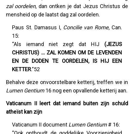
zal oordelen
, dan ontken je dat Jezus Christus de
mensheid op de laatst dag zal oordelen.
Paus St. Damasus I,
Concilie van Rome
, Can.
15:
“Als iemand niet zegt dat HIJ
(JEZUS
CHRISTUS) … ZAL KOMEN OM DE LEVENDEN
EN DE DODEN TE OORDELEN, IS HIJ EEN
KETTER
.”52
Behalve deze onvoorstelbare ketterij, treffen we in
Lumen Gentium
16 nog een opvallende ketterij aan.
Vaticanum II leert dat iemand buiten zijn schuld
atheïst kan zijn
Vaticanum II document
Lumen Gentium
# 16:
“Ook onthoudt de goddelijke Voorzienigheid