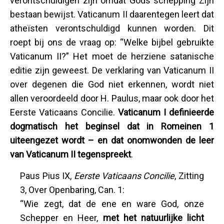
verontschuldigen zijn omdat Gods schepping Zijn
bestaan bewijst. Vaticanum II daarentegen leert dat
atheïsten verontschuldigd kunnen worden. Dit
roept bij ons de vraag op: “Welke bijbel gebruikte
Vaticanum II?” Het moet de herziene satanische
editie zijn geweest. De verklaring van Vaticanum II
over degenen die God niet erkennen, wordt niet
allen veroordeeld door H. Paulus, maar ook door het
Eerste Vaticaans Concilie.
Vaticanum I definieerde
dogmatisch het beginsel dat in Romeinen 1
uiteengezet wordt – en dat onomwonden de leer
van Vaticanum II tegenspreekt
.
Paus Pius IX,
Eerste Vaticaans Concilie
, Zitting
3, Over Openbaring, Can. 1:
“Wie zegt, dat de ene en ware God, onze
Schepper en Heer,
met het natuurlijke licht