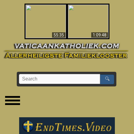
America’s Fall To
Apocalypse Now In
Communism (2021)
The Vatican
– Documentary
55:35
1:09:48
🔍