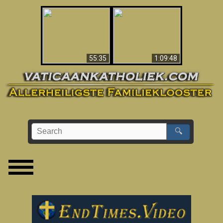
America’s Fall To
Apocalypse Now In
Communism (2021)
The Vatican
– Documentary
55:35
1:09:48
🔍