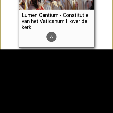
Lumen Gentium - Constitutie
van het Vaticanum II over de
kerk
^
Orientalium ecclesiarum –
Het Decreet van Vaticanum II
over de Oosterse Katholieke