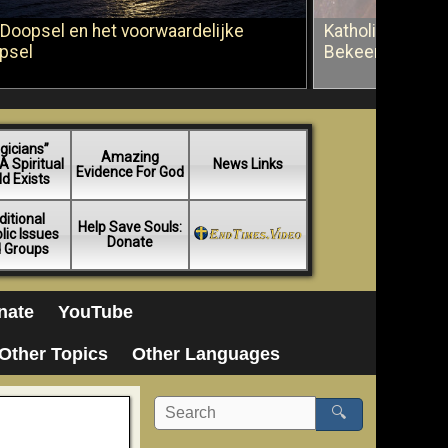
 Doopsel en het voorwaardelijke
Katholieke Gelo
psel
Bekeerlingen
gicians”
Amazing
A Spiritual
News Links
Evidence For God
d Exists
ditional
Help Save Souls:
lic Issues
Donate
 Groups
nate
YouTube
Other Topics
Other Languages
🔍