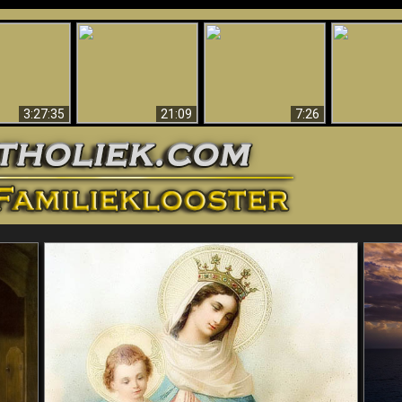
ans” Prove A
Amazing E
 World Exists
The Antichrist
Why So Many Can’t
For God - S
ic Activity
Identified!
Believe
Evidence
t On Video
Refutes Ev
l Edition)
3:27:35
21:09
7:26