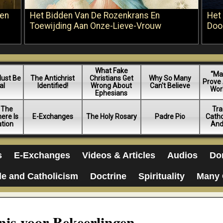
oen
Het Bidden Van De Rozenkrans En
Het
Toewijding Aan Onze-Lieve-Vrouw
Doo
What Fake
“Ma
Must Be
The Antichrist
Christians Get
Why So Many
Prove 
al
Identified!
Wrong About
Can't Believe
Worl
Ephesians
 The
Tra
ere Is
E-Exchanges
The Holy Rosary
Padre Pio
Catho
ation
And
s
E-Exchanges
Videos & Articles
Audios
Do
le and Catholicism
Doctrine
Spirituality
Many 
nis voor Bekeerlingen