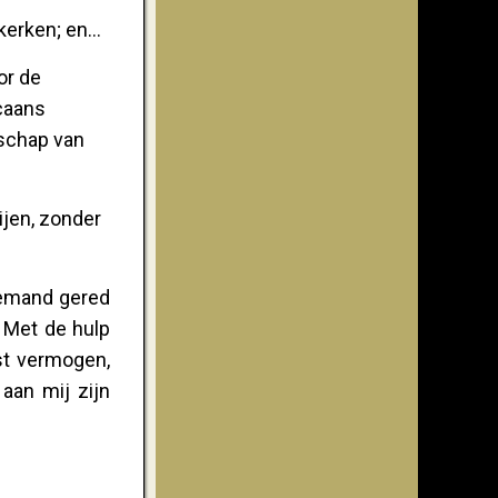
 kerken; en…
or de
icaans
rschap van
ijen, zonder
niemand gered
. Met de hulp
est vermogen,
aan mij zijn