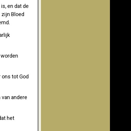
is, en dat de
 zijn Bloed
oemd.
rlijk
n worden
r ons tot God
n van andere
dat het