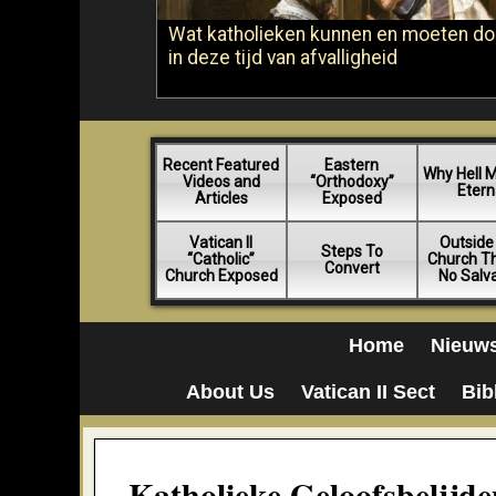
Wat katholieken kunnen en moeten d
in deze tijd van afvalligheid
Recent Featured
Eastern
Why Hell 
Videos and
“Orthodoxy”
Etern
Articles
Exposed
Vatican II
Outside
Steps To
“Catholic”
Church Th
Convert
Church Exposed
No Salv
Home
Nieuw
About Us
Vatican II Sect
Bib
Katholieke Geloofsbelijde