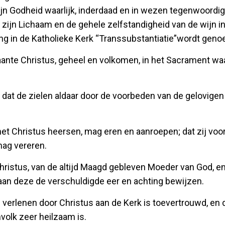
ijn Godheid waarlijk, inderdaad en in wezen tegenwoordig 
 zijn Lichaam en de gehele zelfstandigheid van de wijn in
ng in de Katholieke Kerk “Transsubstantiatie”wordt gen
aante Christus, geheel en volkomen, in het Sacrament waa
en dat de zielen aldaar door de voorbeden van de gelovige
met Christus heersen, mag eren en aanroepen; dat zij voo
mag vereren.
Christus, van de altijd Maagd gebleven Moeder van God, e
an deze de verschuldigde eer en achting bewijzen.
e verlenen door Christus aan de Kerk is toevertrouwd, en 
nvolk zeer heilzaam is.