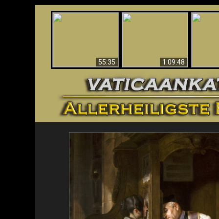
“Magici
America’s Fall To
Spiritual
Apocalypse Now In
Communism (2021)
- Demon
The Vatican
– Documentary
Caugh
(Fina
55:35
1:09:48
<