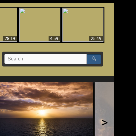
vidence
cientific
Why Hell Must Be
Babylon Has Fallen,
 That
Eternal
Fallen!!
olution
28:19
4:59
25:49
🔍
>