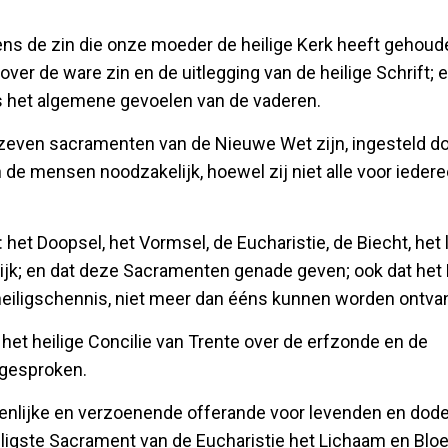
gens de zin die onze moeder de heilige Kerk heeft gehou
ver de ware zin en de uitlegging van de heilige Schrift; en
ns het algemene gevoelen van de vaderen.
lijk zeven sacramenten van de Nieuwe Wet zijn, ingesteld 
n de mensen noodzakelijk, hoewel zij niet alle voor ieder
 het Doopsel, het Vormsel, de Eucharistie, de Biecht, het 
lijk; en dat deze Sacramenten genade geven; ook dat het 
heiligschennis, niet meer dan ééns kunnen worden ontva
het heilige Concilie van Trente over de erfzonde en de
tgesproken.
eigenlijke en verzoenende offerande voor levenden en dod
eiligste Sacrament van de Eucharistie het Lichaam en Blo