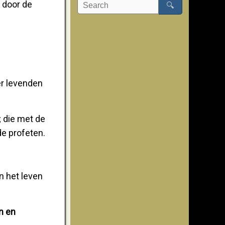
 door de
🔍
er levenden
; die met de
de profeten.
n het leven
n en