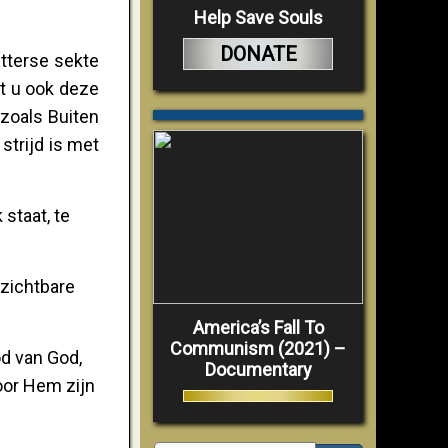
Help Save Souls
DONATE
etterse sekte
et u ook deze
(zoals Buiten
 strijd is met
 staat, te
nzichtbare
America’s Fall To
Communism (2021) –
d van God,
Documentary
oor Hem zijn