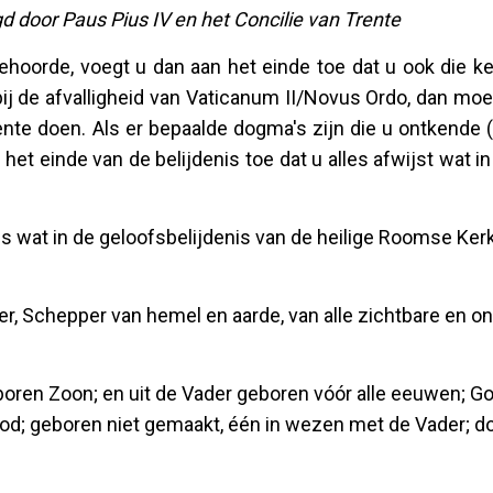
gd door Paus Pius IV en het Concilie van Trente
ehoorde, voegt u dan aan het einde toe dat u ook die k
ij de afvalligheid van Vaticanum II/Novus Ordo, dan mo
ente doen. Als er bepaalde dogma's zijn die u ontkende 
 het einde van de belijdenis toe dat u alles afwijst wat in
lles wat in de geloofsbelijdenis van de heilige Roomse Kerk
er, Schepper van hemel en aarde, van alle zichtbare en o
oren Zoon; en uit de Vader geboren vóór alle eeuwen; Go
God; geboren niet gemaakt, één in wezen met de Vader; d