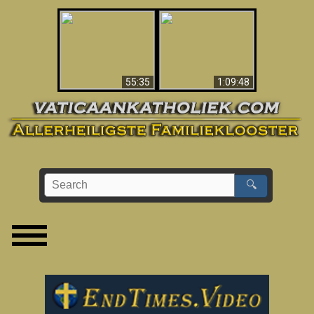
America’s Fall To
Apocalypse Now In
Communism (2021)
The Vatican
– Documentary
55:35
1:09:48
🔍