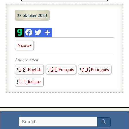
23 oktober 2020
Nieuws
Andere talen
🇺🇸 English
🇫🇷 Français
🇵🇹 Português
🇮🇹 Italiano
🔍