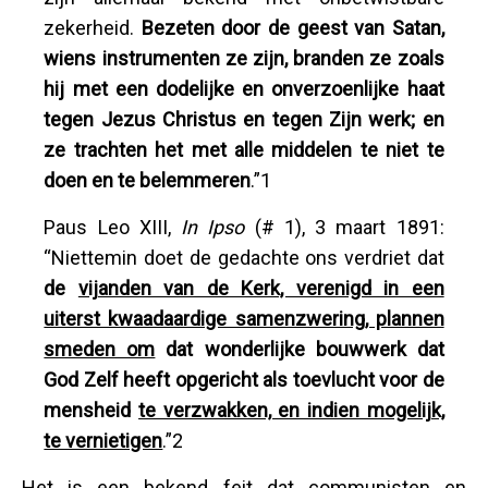
zekerheid.
Bezeten door de geest van Satan,
wiens instrumenten ze zijn, branden ze zoals
hij met een dodelijke en onverzoenlijke haat
tegen Jezus Christus en tegen Zijn werk; en
ze trachten het met alle middelen te niet te
doen en te belemmeren
.”1
Paus Leo XIII,
In Ipso
(# 1), 3 maart 1891:
“Niettemin doet de gedachte ons verdriet dat
de
vijanden van de Kerk, verenigd in een
uiterst kwaadaardige samenzwering, plannen
smeden om
dat wonderlijke bouwwerk dat
God Zelf heeft opgericht als toevlucht voor de
mensheid
te verzwakken, en indien mogelijk,
te vernietigen
.”2
Het is een bekend feit dat communisten en