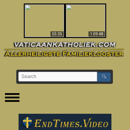
America’s Fall To
Apocalypse Now In
Communism (2021)
The Vatican
– Documentary
55:35
1:09:48
🔍