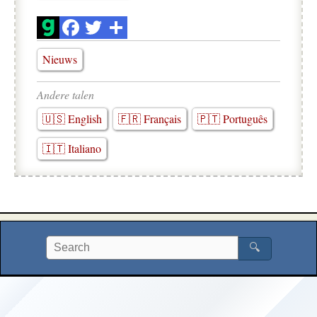
Nieuws
Andere talen
🇺🇸 English
🇫🇷 Français
🇵🇹 Português
🇮🇹 Italiano
🔍